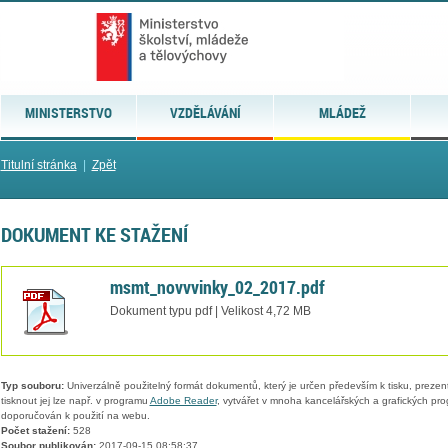
MINISTERSTVO
VZDĚLÁVÁNÍ
MLÁDEŽ
Titulní stránka
|
Zpět
DOKUMENT KE STAŽENÍ
msmt_novvvinky_02_2017.pdf
Dokument typu pdf | Velikost 4,72 MB
Typ souboru:
Univerzálně použitelný formát dokumentů, který je určen především k tisku, prezen
tisknout jej lze např. v programu
Adobe Reader
, vytvářet v mnoha kancelářských a grafických pr
doporučován k použití na webu.
Počet stažení:
528
Soubor publikován:
2017-09-15 08:58:37