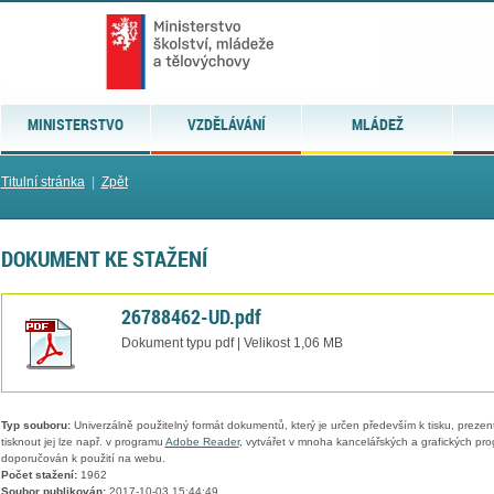
MINISTERSTVO
VZDĚLÁVÁNÍ
MLÁDEŽ
Titulní stránka
|
Zpět
DOKUMENT KE STAŽENÍ
26788462-UD.pdf
Dokument typu pdf | Velikost 1,06 MB
Typ souboru:
Univerzálně použitelný formát dokumentů, který je určen především k tisku, prezen
tisknout jej lze např. v programu
Adobe Reader
, vytvářet v mnoha kancelářských a grafických pr
doporučován k použití na webu.
Počet stažení:
1962
Soubor publikován:
2017-10-03 15:44:49