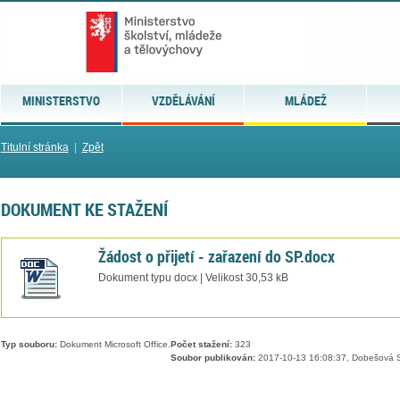
MINISTERSTVO
VZDĚLÁVÁNÍ
MLÁDEŽ
Titulní stránka
|
Zpět
DOKUMENT KE STAŽENÍ
Žádost o přijetí - zařazení do SP.docx
Dokument typu docx | Velikost 30,53 kB
Typ souboru:
Dokument Microsoft Office.
Počet stažení:
323
Soubor publikován:
2017-10-13 16:08:37, Dobešová S