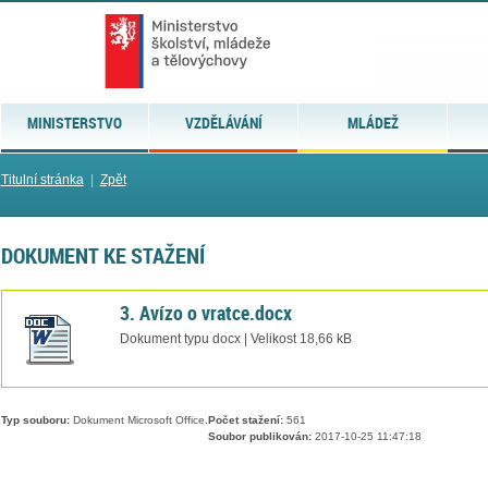
MINISTERSTVO
VZDĚLÁVÁNÍ
MLÁDEŽ
Titulní stránka
|
Zpět
DOKUMENT KE STAŽENÍ
3. Avízo o vratce.docx
Dokument typu docx | Velikost 18,66 kB
Typ souboru:
Dokument Microsoft Office.
Počet stažení:
561
Soubor publikován:
2017-10-25 11:47:18