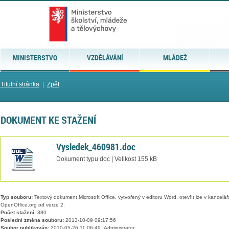
MINISTERSTVO
VZDĚLÁVÁNÍ
MLÁDEŽ
Titulní stránka
|
Zpět
DOKUMENT KE STAŽENÍ
Vysledek_460981.doc
Dokument typu doc | Velikost 155 kB
Typ souboru:
Textový dokument Microsoft Office, vytvořený v editoru Word, otevřít lze v kancelářs
OpenOffice.org od verze 2.
Počet stažení:
380
Poslední změna souboru:
2013-10-09 09:17:56
Soubor publikován:
2010-05-26 11:06:49, Administrator