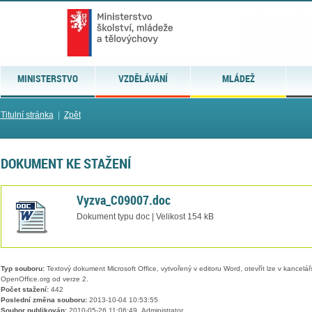
MINISTERSTVO
VZDĚLÁVÁNÍ
MLÁDEŽ
Titulní stránka
|
Zpět
DOKUMENT KE STAŽENÍ
Vyzva_C09007.doc
Dokument typu doc | Velikost 154 kB
Typ souboru:
Textový dokument Microsoft Office, vytvořený v editoru Word, otevřít lze v kancelářs
OpenOffice.org od verze 2.
Počet stažení:
442
Poslední změna souboru:
2013-10-04 10:53:55
Soubor publikován:
2010-05-26 11:06:49, Administrator