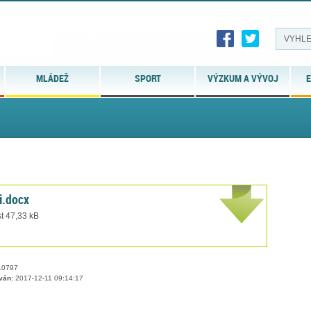
MLÁDEŽ
SPORT
VÝZKUM A VÝVOJ
E
i.docx
t 47,33 kB
0797
ván:
2017-12-11 09:14:17