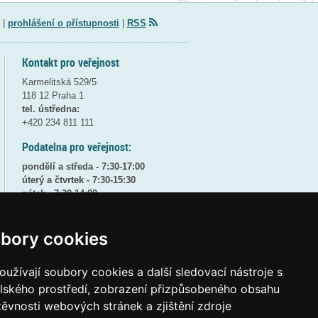
|
prohlášení o přístupnosti
|
RSS
Kontakt pro veřejnost
Karmelitská 529/5
118 12 Praha 1
tel. ústředna:
+420 234 811 111
Podatelna pro veřejnost:
pondělí a středa - 7:30-17:00
úterý a čtvrtek - 7:30-15:30
pátek - 7:30-14:00
8:30 - 9:30 - bezpečnostní přestávka
bory cookies
(více informací
ZDE
)
Elektronická podatelna:
užívají soubory cookies a další sledovací nástroje s
posta@msmt
gov
cz
elského prostředí, zobrazení přizpůsobeného obsahu
ID datové schránky:
vidaawt
těvnosti webových stránek a zjištění zdroje