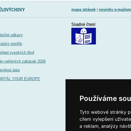
TĚLOVÝCHOVY
mapa stránek
|
novinky e-mailem
Snadné čtení
ležité odkazy
olský rejstřík
ehled vysokých škol
án veřejných zakázek 2026
evřená data
ORTÁL YOUR EUROPE
Používáme sou
Tyto webové stránky po
cílem vylepšení uživat
a reklam, analýzy návš