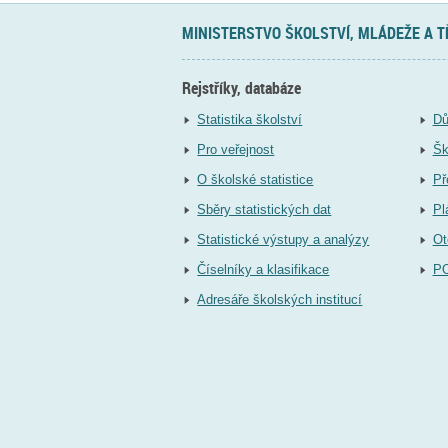
MINISTERSTVO ŠKOLSTVÍ, MLÁDEŽE A 
Rejstříky, databáze
Statistika školství
Dů
Pro veřejnost
Šk
O školské statistice
Př
Sběry statistických dat
Pl
Statistické výstupy a analýzy
Ot
Číselníky a klasifikace
P
Adresáře školských institucí