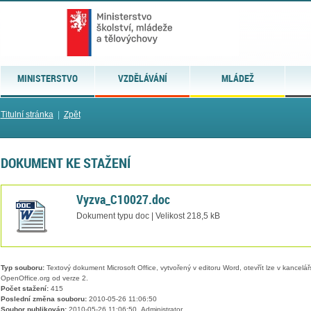
MINISTERSTVO
VZDĚLÁVÁNÍ
MLÁDEŽ
Titulní stránka
|
Zpět
DOKUMENT KE STAŽENÍ
Vyzva_C10027.doc
Dokument typu doc | Velikost 218,5 kB
Typ souboru:
Textový dokument Microsoft Office, vytvořený v editoru Word, otevřít lze v kancelářs
OpenOffice.org od verze 2.
Počet stažení:
415
Poslední změna souboru:
2010-05-26 11:06:50
Soubor publikován:
2010-05-26 11:06:50, Administrator