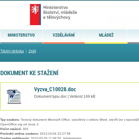
MINISTERSTVO
VZDĚLÁVÁNÍ
MLÁDEŽ
Titulní stránka
|
Zpět
DOKUMENT KE STAŽENÍ
Vyzva_C10028.doc
Dokument typu doc | Velikost 149 kB
Typ souboru:
Textový dokument Microsoft Office, vytvořený v editoru Word, otevřít lze v kancelářs
OpenOffice.org od verze 2.
Počet stažení:
303
Poslední změna souboru:
2013-10-04 22:27:58
Soubor publikován:
2010-05-26 11:06:50, Administrator