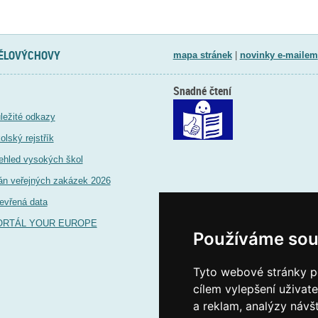
TĚLOVÝCHOVY
mapa stránek
|
novinky e-mailem
Snadné čtení
ležité odkazy
olský rejstřík
ehled vysokých škol
án veřejných zakázek 2026
evřená data
ORTÁL YOUR EUROPE
Používáme sou
Tyto webové stránky po
cílem vylepšení uživat
a reklam, analýzy návš