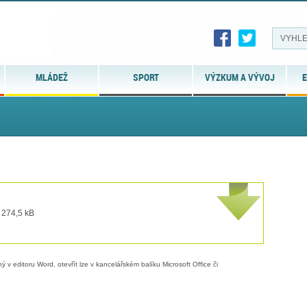
MLÁDEŽ
SPORT
VÝZKUM A VÝVOJ
E
 274,5 kB
 v editoru Word, otevřít lze v kancelářském balíku Microsoft Office či