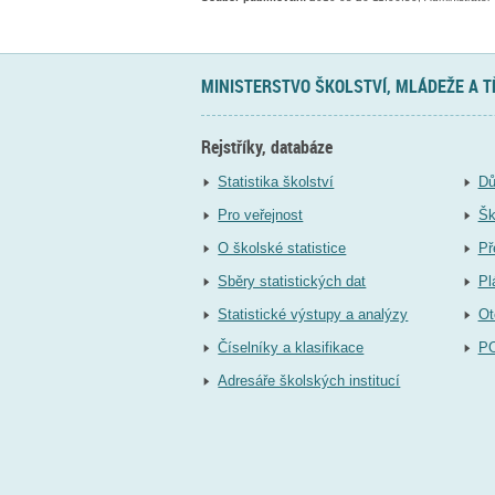
MINISTERSTVO ŠKOLSTVÍ, MLÁDEŽE A 
Rejstříky, databáze
Statistika školství
Dů
Pro veřejnost
Šk
O školské statistice
Př
Sběry statistických dat
Pl
Statistické výstupy a analýzy
Ot
Číselníky a klasifikace
P
Adresáře školských institucí