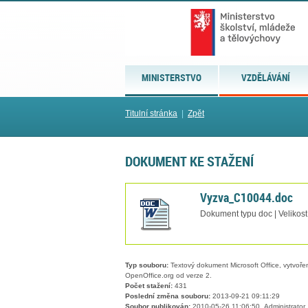
MINISTERSTVO
VZDĚLÁVÁNÍ
Titulní stránka
|
Zpět
DOKUMENT KE STAŽENÍ
Vyzva_C10044.doc
Dokument typu doc | Velikost
Typ souboru:
Textový dokument Microsoft Office, vytvořený
OpenOffice.org od verze 2.
Počet stažení:
431
Poslední změna souboru:
2013-09-21 09:11:29
Soubor publikován:
2010-05-26 11:06:50, Administrator