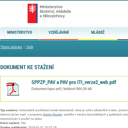
MINISTERSTVO
VZDĚLÁVÁNÍ
MLÁDEŽ
Titulní stránka
|
Zpět
DOKUMENT KE STAŽENÍ
SPPZP_PAV a PAV pro ITI_verze2_web.pdf
Dokument typu pdf | Velikost 984,58 kB
Typ souboru:
Univerzálně použitelný formát dokumentů, který je určen především k tisku, prezen
tisknout jej lze např. v programu
Adobe Reader
, vytvářet v mnoha kancelářských a grafických pr
doporučován k použití na webu.
Počet stažení:
252
Soubor publikován:
2018-01-31 10:07:19