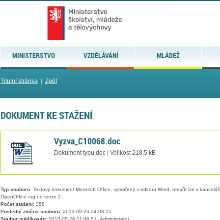
MINISTERSTVO
VZDĚLÁVÁNÍ
MLÁDEŽ
Titulní stránka
|
Zpět
DOKUMENT KE STAŽENÍ
Vyzva_C10068.doc
Dokument typu doc | Velikost 218,5 kB
Typ souboru:
Textový dokument Microsoft Office, vytvořený v editoru Word, otevřít lze v kancelářs
OpenOffice.org od verze 2.
Počet stažení:
358
Poslední změna souboru:
2013-09-26 04:03:15
Soubor publikován:
2010-05-26 11:06:51, Administrator