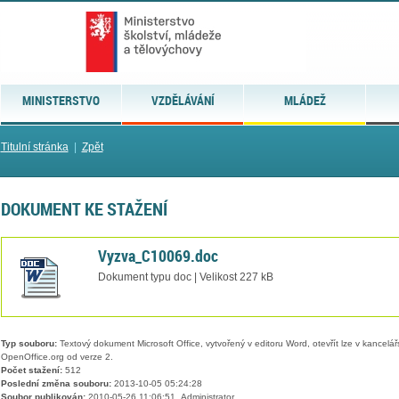
MINISTERSTVO
VZDĚLÁVÁNÍ
MLÁDEŽ
Titulní stránka
|
Zpět
DOKUMENT KE STAŽENÍ
Vyzva_C10069.doc
Dokument typu doc | Velikost 227 kB
Typ souboru:
Textový dokument Microsoft Office, vytvořený v editoru Word, otevřít lze v kancelářs
OpenOffice.org od verze 2.
Počet stažení:
512
Poslední změna souboru:
2013-10-05 05:24:28
Soubor publikován:
2010-05-26 11:06:51, Administrator