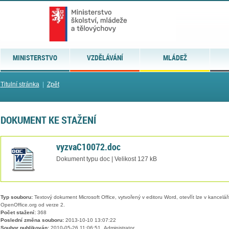
MINISTERSTVO
VZDĚLÁVÁNÍ
MLÁDEŽ
Titulní stránka
|
Zpět
DOKUMENT KE STAŽENÍ
vyzvaC10072.doc
Dokument typu doc | Velikost 127 kB
Typ souboru:
Textový dokument Microsoft Office, vytvořený v editoru Word, otevřít lze v kancelářs
OpenOffice.org od verze 2.
Počet stažení:
368
Poslední změna souboru:
2013-10-10 13:07:22
Soubor publikován:
2010-05-26 11:06:51, Administrator