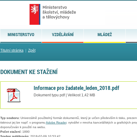
MINISTERSTVO
VZDĚLÁVÁNÍ
MLÁDEŽ
Titulní stránka
|
Zpět
DOKUMENT KE STAŽENÍ
Informace pro žadatele_leden_2018.pdf
Dokument typu pdf | Velikost 1,42 MB
Typ souboru:
Univerzálně použitelný formát dokumentů, který je určen především k tisku, prezen
tisknout jej lze např. v programu
Adobe Reader
, vytvářet v mnoha kancelářských a grafických pr
doporučován k použití na webu.
Počet stažení:
1890
Soubor publikován:
2018-02-09 10:53:42