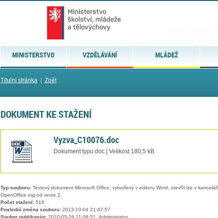
MINISTERSTVO
VZDĚLÁVÁNÍ
MLÁDEŽ
Titulní stránka
|
Zpět
DOKUMENT KE STAŽENÍ
Vyzva_C10076.doc
Dokument typu doc | Velikost 180,5 kB
Typ souboru:
Textový dokument Microsoft Office, vytvořený v editoru Word, otevřít lze v kancelářs
OpenOffice.org od verze 2.
Počet stažení:
516
Poslední změna souboru:
2013-10-04 21:47:57
Soubor publikován:
2010-05-26 11:06:51, Administrator