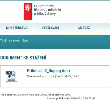
MINISTERSTVO
VZDĚLÁVÁNÍ
MLÁDEŽ
Titulní stránka
|
Zpět
DOKUMENT KE STAŽENÍ
Příloha č. 2_Doping.docx
Dokument typu docx | Velikost 25,88 kB
Typ souboru:
Dokument Microsoft Office.
Počet stažení:
1191
Soubor publikován:
2018-02-13 20:45:02