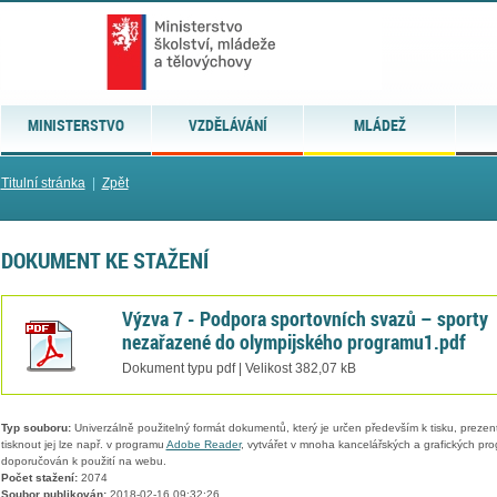
MINISTERSTVO
VZDĚLÁVÁNÍ
MLÁDEŽ
Titulní stránka
|
Zpět
DOKUMENT KE STAŽENÍ
Výzva 7 - Podpora sportovních svazů – sporty
nezařazené do olympijského programu1.pdf
Dokument typu pdf | Velikost 382,07 kB
Typ souboru:
Univerzálně použitelný formát dokumentů, který je určen především k tisku, prezen
tisknout jej lze např. v programu
Adobe Reader
, vytvářet v mnoha kancelářských a grafických pr
doporučován k použití na webu.
Počet stažení:
2074
Soubor publikován:
2018-02-16 09:32:26