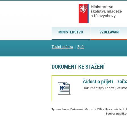
MINISTERSTVO
VZDĚLÁVÁNÍ
Titulní stránka
|
Zpět
DOKUMENT KE STAŽENÍ
Žádost o přijetí - zař
Dokument typu docx | Velikos
Typ souboru:
Dokument Microsoft Office.
Počet stažení:
2
Soubor publiko