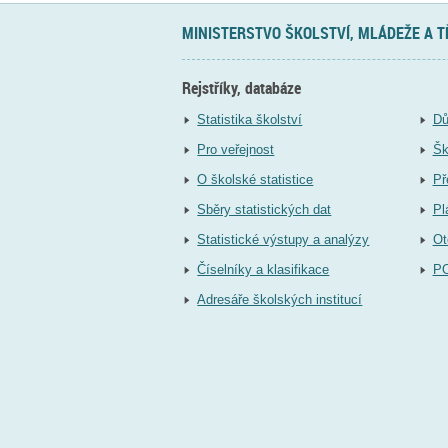
MINISTERSTVO ŠKOLSTVÍ, MLÁDEŽE A 
Rejstříky, databáze
Statistika školství
Dů
Pro veřejnost
Šk
O školské statistice
Př
Sběry statistických dat
Pl
Statistické výstupy a analýzy
Ot
Číselníky a klasifikace
P
Adresáře školských institucí