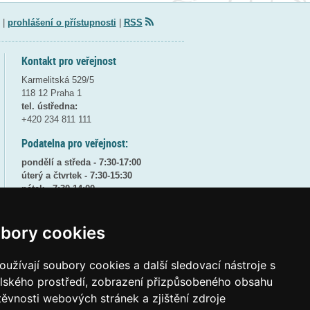
|
prohlášení o přístupnosti
|
RSS
Kontakt pro veřejnost
Karmelitská 529/5
118 12 Praha 1
tel. ústředna:
+420 234 811 111
Podatelna pro veřejnost:
pondělí a středa - 7:30-17:00
úterý a čtvrtek - 7:30-15:30
pátek - 7:30-14:00
8:30 - 9:30 - bezpečnostní přestávka
bory cookies
(více informací
ZDE
)
Elektronická podatelna:
užívají soubory cookies a další sledovací nástroje s
posta@msmt
gov
cz
elského prostředí, zobrazení přizpůsobeného obsahu
ID datové schránky:
vidaawt
těvnosti webových stránek a zjištění zdroje