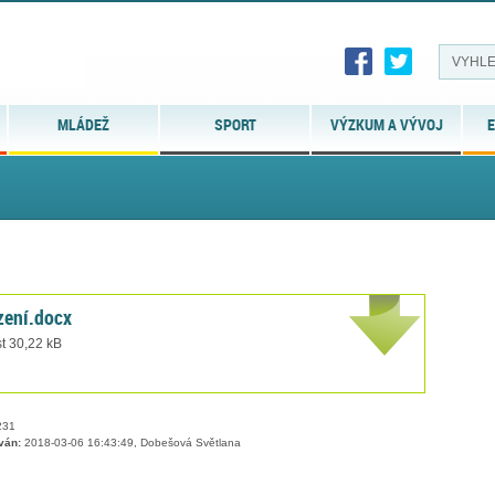
MLÁDEŽ
SPORT
VÝZKUM A VÝVOJ
E
azení.docx
t 30,22 kB
31
ván:
2018-03-06 16:43:49, Dobešová Světlana