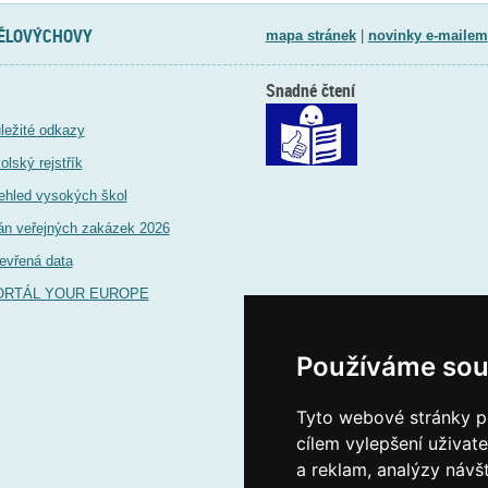
TĚLOVÝCHOVY
mapa stránek
|
novinky e-mailem
Snadné čtení
ležité odkazy
olský rejstřík
ehled vysokých škol
án veřejných zakázek 2026
evřená data
ORTÁL YOUR EUROPE
Používáme sou
Tyto webové stránky po
cílem vylepšení uživat
a reklam, analýzy návš