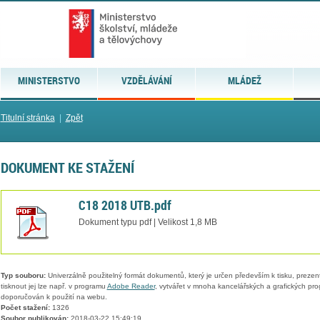
MINISTERSTVO
VZDĚLÁVÁNÍ
MLÁDEŽ
Titulní stránka
|
Zpět
DOKUMENT KE STAŽENÍ
C18 2018 UTB.pdf
Dokument typu pdf | Velikost 1,8 MB
Typ souboru:
Univerzálně použitelný formát dokumentů, který je určen především k tisku, prezen
tisknout jej lze např. v programu
Adobe Reader
, vytvářet v mnoha kancelářských a grafických pr
doporučován k použití na webu.
Počet stažení:
1326
Soubor publikován:
2018-03-22 15:49:19