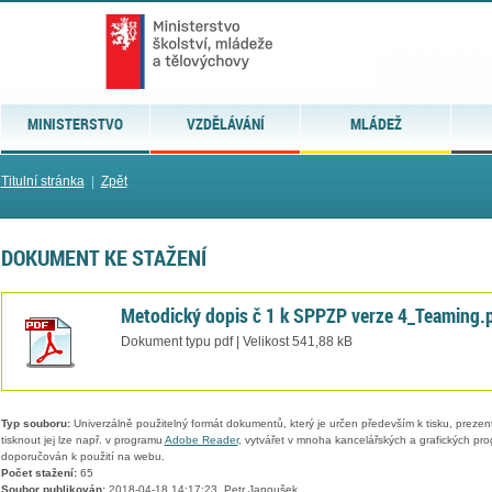
MINISTERSTVO
VZDĚLÁVÁNÍ
MLÁDEŽ
Titulní stránka
|
Zpět
DOKUMENT KE STAŽENÍ
Metodický dopis č 1 k SPPZP verze 4_Teaming.
Dokument typu pdf | Velikost 541,88 kB
Typ souboru:
Univerzálně použitelný formát dokumentů, který je určen především k tisku, prezen
tisknout jej lze např. v programu
Adobe Reader
, vytvářet v mnoha kancelářských a grafických pr
doporučován k použití na webu.
Počet stažení:
65
Soubor publikován:
2018-04-18 14:17:23, Petr Janoušek