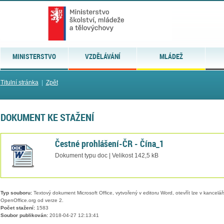
MINISTERSTVO
VZDĚLÁVÁNÍ
MLÁDEŽ
Titulní stránka
|
Zpět
DOKUMENT KE STAŽENÍ
Čestné prohlášení-ČR - Čína_1
Dokument typu doc | Velikost 142,5 kB
Typ souboru:
Textový dokument Microsoft Office, vytvořený v editoru Word, otevřít lze v kancelářs
OpenOffice.org od verze 2.
Počet stažení:
1583
Soubor publikován:
2018-04-27 12:13:41