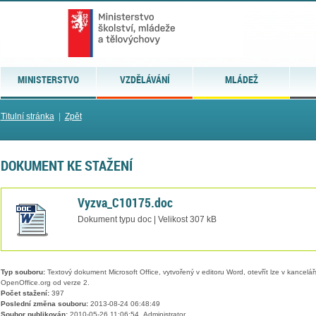
MINISTERSTVO
VZDĚLÁVÁNÍ
MLÁDEŽ
Titulní stránka
|
Zpět
DOKUMENT KE STAŽENÍ
Vyzva_C10175.doc
Dokument typu doc | Velikost 307 kB
Typ souboru:
Textový dokument Microsoft Office, vytvořený v editoru Word, otevřít lze v kancelářs
OpenOffice.org od verze 2.
Počet stažení:
397
Poslední změna souboru:
2013-08-24 06:48:49
Soubor publikován:
2010-05-26 11:06:54, Administrator