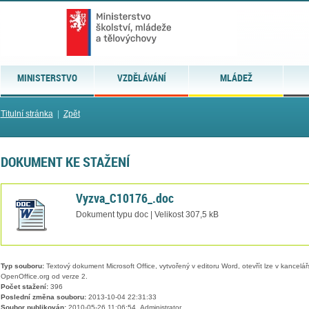
MINISTERSTVO
VZDĚLÁVÁNÍ
MLÁDEŽ
Titulní stránka
|
Zpět
DOKUMENT KE STAŽENÍ
Vyzva_C10176_.doc
Dokument typu doc | Velikost 307,5 kB
Typ souboru:
Textový dokument Microsoft Office, vytvořený v editoru Word, otevřít lze v kancelářs
OpenOffice.org od verze 2.
Počet stažení:
396
Poslední změna souboru:
2013-10-04 22:31:33
Soubor publikován:
2010-05-26 11:06:54, Administrator