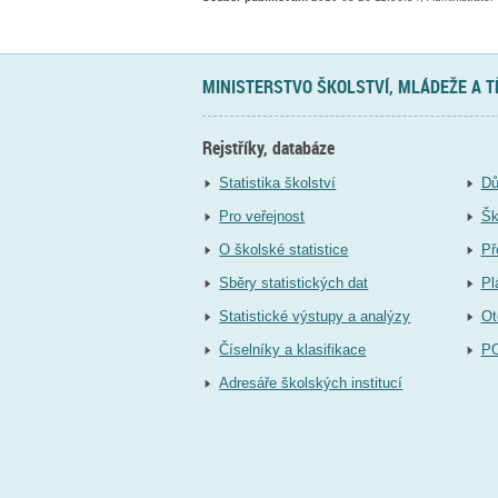
MINISTERSTVO ŠKOLSTVÍ, MLÁDEŽE A 
Rejstříky, databáze
Statistika školství
Dů
Pro veřejnost
Šk
O školské statistice
Př
Sběry statistických dat
Pl
Statistické výstupy a analýzy
Ot
Číselníky a klasifikace
P
Adresáře školských institucí