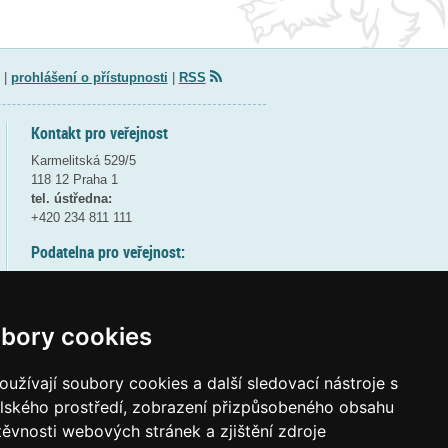
|
prohlášení o přístupnosti
|
RSS
Kontakt pro veřejnost
Karmelitská 529/5
118 12 Praha 1
tel. ústředna:
+420 234 811 111
Podatelna pro veřejnost:
pondělí a středa - 7:30-17:00
úterý a čtvrtek - 7:30-15:30
pátek - 7:30-14:00
bory cookies
8:30 - 9:30 - bezpečnostní přestávka
(více informací
ZDE
)
užívají soubory cookies a další sledovací nástroje s
elského prostředí, zobrazení přizpůsobeného obsahu
Elektronická podatelna:
těvnosti webových stránek a zjištění zdroje
posta@msmt.gov.cz