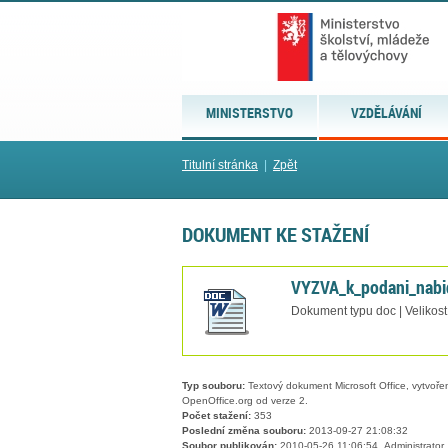
MINISTERSTVO
VZDĚLÁVÁNÍ
Titulní stránka
|
Zpět
DOKUMENT KE STAŽENÍ
VYZVA_k_podani_nab
Dokument typu doc | Velikost
Typ souboru:
Textový dokument Microsoft Office, vytvořený
OpenOffice.org od verze 2.
Počet stažení:
353
Poslední změna souboru:
2013-09-27 21:08:32
Soubor publikován:
2010-05-26 11:06:54, Administrator