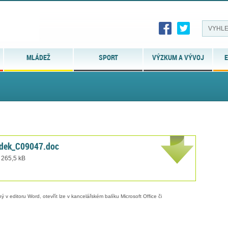
MLÁDEŽ
SPORT
VÝZKUM A VÝVOJ
E
idek_C09047.doc
 265,5 kB
 v editoru Word, otevřít lze v kancelářském balíku Microsoft Office či