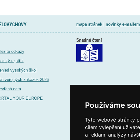
TĚLOVÝCHOVY
mapa stránek
|
novinky e-mailem
Snadné čtení
ležité odkazy
olský rejstřík
ehled vysokých škol
án veřejných zakázek 2026
evřená data
ORTÁL YOUR EUROPE
Používáme sou
Tyto webové stránky po
cílem vylepšení uživat
a reklam, analýzy návš