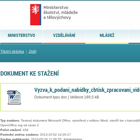
MINISTERSTVO
VZDĚLÁVÁNÍ
MLÁDEŽ
Titulní stránka
|
Zpět
DOKUMENT KE STAŽENÍ
Vyzva_k_podani_nabidky_cbtisk_zpracovani_vi
Dokument typu doc | Velikost 189,5 kB
Typ souboru:
Textový dokument Microsoft Office, vytvořený v editoru Word, otevřít lze v kancelářs
OpenOffice.org od verze 2.
Počet stažení:
434
Poslední změna souboru:
2013-10-02 14:20:17
Soubor publikován:
2010-05-26 11:06:55, Administrator