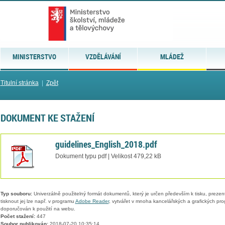
MINISTERSTVO
VZDĚLÁVÁNÍ
MLÁDEŽ
Titulní stránka
|
Zpět
DOKUMENT KE STAŽENÍ
guidelines_English_2018.pdf
Dokument typu pdf | Velikost 479,22 kB
Typ souboru:
Univerzálně použitelný formát dokumentů, který je určen především k tisku, prezen
tisknout jej lze např. v programu
Adobe Reader
, vytvářet v mnoha kancelářských a grafických pr
doporučován k použití na webu.
Počet stažení:
447
Soubor publikován:
2018-07-20 10:35:14