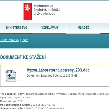
MINISTERSTVO
VZDĚLÁVÁNÍ
MLÁDEŽ
Titulní stránka
|
Zpět
DOKUMENT KE STAŽENÍ
Vyzva_Laboratorni_potreby_203.doc
Dokument typu doc | Velikost 135,5 kB
Typ souboru:
Textový dokument Microsoft Office, vytvořený v editoru Word, otevřít lze v kancelářs
OpenOffice.org od verze 2.
Počet stažení:
379
Poslední změna souboru:
2013-08-23 07:27:38
Soubor publikován:
2010-05-26 11:06:57, Administrator