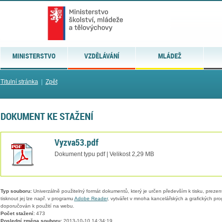
MINISTERSTVO
VZDĚLÁVÁNÍ
MLÁDEŽ
Titulní stránka
|
Zpět
DOKUMENT KE STAŽENÍ
Vyzva53.pdf
Dokument typu pdf | Velikost 2,29 MB
Typ souboru:
Univerzálně použitelný formát dokumentů, který je určen především k tisku, prezen
tisknout jej lze např. v programu
Adobe Reader
, vytvářet v mnoha kancelářských a grafických pr
doporučován k použití na webu.
Počet stažení:
473
Poslední změna souboru:
2013-10-10 14:34:19