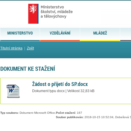
MINISTERSTVO
VZDĚLÁVÁNÍ
MLÁDEŽ
Titulní stránka
|
Zpět
DOKUMENT KE STAŽENÍ
Žádost o přijetí do SP.docx
Dokument typu docx | Velikost 32,83 kB
Typ souboru:
Dokument Microsoft Office.
Počet stažení:
167
Soubor publikován:
2018-10-15 10:52:04, Dobešová S