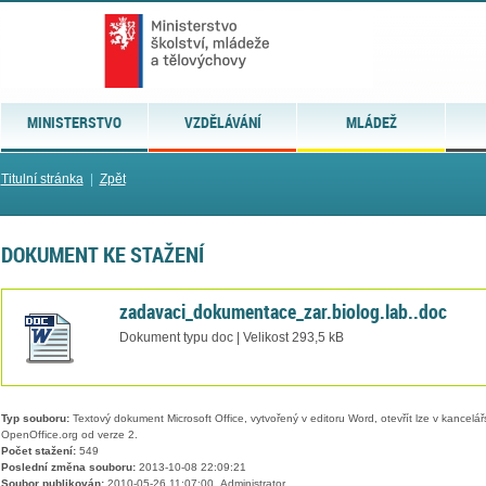
MINISTERSTVO
VZDĚLÁVÁNÍ
MLÁDEŽ
Titulní stránka
|
Zpět
DOKUMENT KE STAŽENÍ
zadavaci_dokumentace_zar.biolog.lab..doc
Dokument typu doc | Velikost 293,5 kB
Typ souboru:
Textový dokument Microsoft Office, vytvořený v editoru Word, otevřít lze v kancelářs
OpenOffice.org od verze 2.
Počet stažení:
549
Poslední změna souboru:
2013-10-08 22:09:21
Soubor publikován:
2010-05-26 11:07:00, Administrator