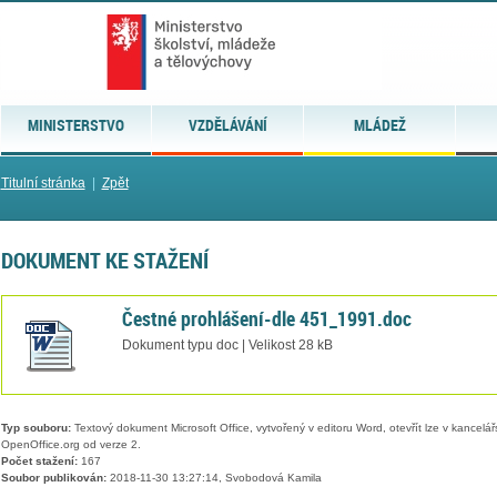
MINISTERSTVO
VZDĚLÁVÁNÍ
MLÁDEŽ
Titulní stránka
|
Zpět
DOKUMENT KE STAŽENÍ
Čestné prohlášení-dle 451_1991.doc
Dokument typu doc | Velikost 28 kB
Typ souboru:
Textový dokument Microsoft Office, vytvořený v editoru Word, otevřít lze v kancelářs
OpenOffice.org od verze 2.
Počet stažení:
167
Soubor publikován:
2018-11-30 13:27:14, Svobodová Kamila