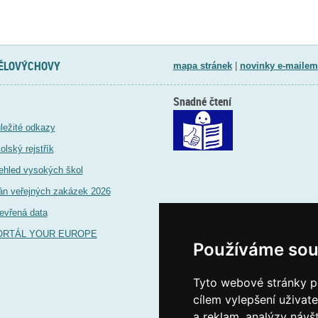
TĚLOVÝCHOVY
mapa stránek
|
novinky e-mailem
Snadné čtení
ležité odkazy
olský rejstřík
ehled vysokých škol
án veřejných zakázek 2026
evřená data
ORTÁL YOUR EUROPE
Používáme sou
Tyto webové stránky po
cílem vylepšení uživat
a reklam, analýzy návš