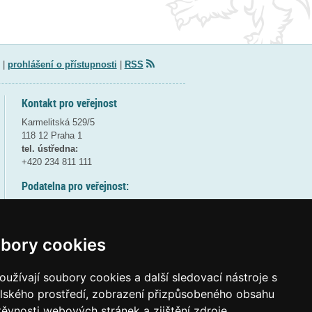
|
prohlášení o přístupnosti
|
RSS
Kontakt pro veřejnost
Karmelitská 529/5
118 12 Praha 1
tel. ústředna:
+420 234 811 111
Podatelna pro veřejnost:
pondělí a středa - 7:30-17:00
úterý a čtvrtek - 7:30-15:30
pátek - 7:30-14:00
bory cookies
8:30 - 9:30 - bezpečnostní přestávka
(více informací
ZDE
)
užívají soubory cookies a další sledovací nástroje s
elského prostředí, zobrazení přizpůsobeného obsahu
Elektronická podatelna:
těvnosti webových stránek a zjištění zdroje
posta@msmt
gov
cz