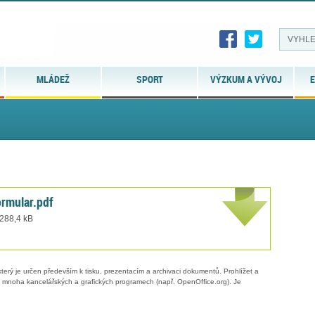
MLÁDEŽ
SPORT
VÝZKUM A VÝVOJ
E
ormular.pdf
 288,4 kB
erý je určen především k tisku, prezentacím a archivaci dokumentů. Prohlížet a
 v mnoha kancelářských a grafických programech (např. OpenOffice.org). Je