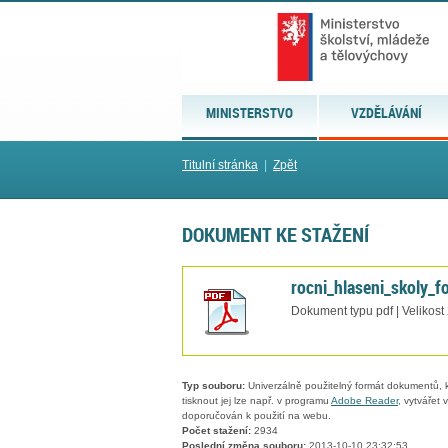
MINISTERSTVO
VZDĚLÁVÁNÍ
Titulní stránka
|
Zpět
DOKUMENT KE STAŽENÍ
rocni_hlaseni_skoly_f
Dokument typu pdf | Velikost
Typ souboru:
Univerzálně použitelný formát dokumentů, kt
tisknout jej lze např. v programu
Adobe Reader
, vytvářet
doporučován k použití na webu.
Počet stažení:
2934
Poslední změna souboru:
2013-10-10 23:32:53