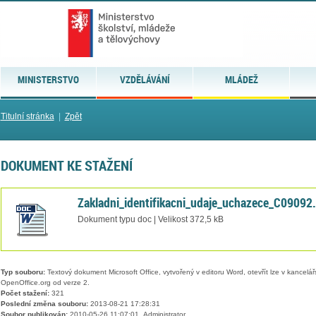
MINISTERSTVO
VZDĚLÁVÁNÍ
MLÁDEŽ
Titulní stránka
|
Zpět
DOKUMENT KE STAŽENÍ
Zakladni_identifikacni_udaje_uchazece_C09092
Dokument typu doc | Velikost 372,5 kB
Typ souboru:
Textový dokument Microsoft Office, vytvořený v editoru Word, otevřít lze v kancelářs
OpenOffice.org od verze 2.
Počet stažení:
321
Poslední změna souboru:
2013-08-21 17:28:31
Soubor publikován:
2010-05-26 11:07:01, Administrator