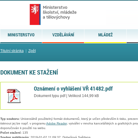
MINISTERSTVO
VZDĚLÁVÁNÍ
MLÁDEŽ
Titulní stránka
|
Zpět
DOKUMENT KE STAŽENÍ
Oznámení o vyhlášení VŘ 41482.pdf
Dokument typu pdf | Velikost 144,99 kB
Typ souboru:
Univerzálně použitelný formát dokumentů, který je určen především k tisku, prezen
tisknout jej lze např. v programu
Adobe Reader
, vytvářet v mnoha kancelářských a grafických pr
doporučován k použití na webu.
Počet stažení:
135
Soubor publikován:
2019-01-02 11:09:37, Dobešová Světlana