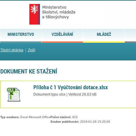
MINISTERSTVO
VZDĚLÁVÁNÍ
MLÁDEŽ
Titulní stránka
|
Zpět
DOKUMENT KE STAŽENÍ
Příloha č 1 Vyúčtování dotace.xlsx
Dokument typu xlsx | Velikost 26,63 kB
Typ souboru:
Excel Microsoft Office
Počet stažení:
923
Soubor publikován:
2019-01-29 15:20:00