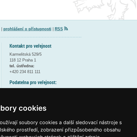
|
prohlášení o přístupnosti
|
RSS
Kontakt pro veřejnost
Karmelitská 529/5
118 12 Praha 1
tel. ústředna:
+420 234 811 111
Podatelna pro veřejnost:
pondělí a středa - 7:30-17:00
úterý a čtvrtek - 7:30-15:30
pátek - 7:30-14:00
bory cookies
8:30 - 9:30 - bezpečnostní přestávka
(více informací
ZDE
)
užívají soubory cookies a další sledovací nástroje s
elského prostředí, zobrazení přizpůsobeného obsahu
Elektronická podatelna: