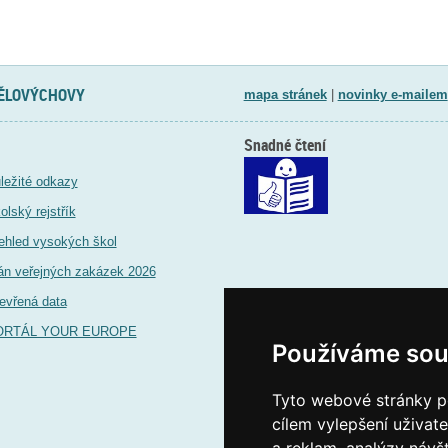
TĚLOVÝCHOVY
mapa stránek
|
novinky e-mailem
Snadné čtení
ležité odkazy
olský rejstřík
ehled vysokých škol
án veřejných zakázek 2026
evřená data
ORTÁL YOUR EUROPE
Používáme sou
Tyto webové stránky po
cílem vylepšení uživat