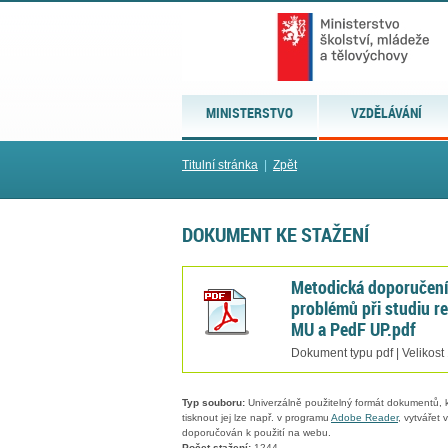
MINISTERSTVO
VZDĚLÁVÁNÍ
Titulní stránka
|
Zpět
DOKUMENT KE STAŽENÍ
Metodická doporučení 
problémů při studiu r
MU a PedF UP.pdf
Dokument typu pdf | Velikost
Typ souboru:
Univerzálně použitelný formát dokumentů, kt
tisknout jej lze např. v programu
Adobe Reader
, vytvářet
doporučován k použití na webu.
Počet stažení:
1244