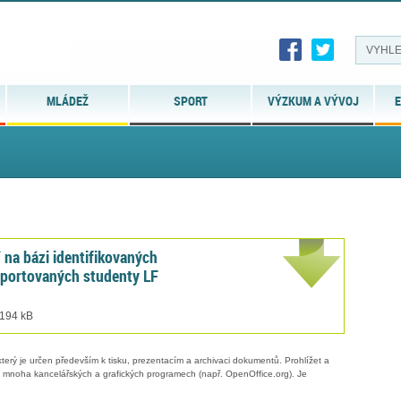
MLÁDEŽ
SPORT
VÝZKUM A VÝVOJ
E
na bázi identifikovaných
eportovaných studenty LF
 194 kB
erý je určen především k tisku, prezentacím a archivaci dokumentů. Prohlížet a
 v mnoha kancelářských a grafických programech (např. OpenOffice.org). Je