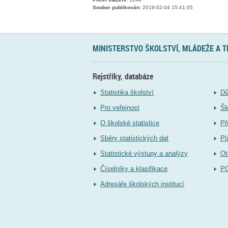
Soubor publikován:
2019-02-04 15:41:05
MINISTERSTVO ŠKOLSTVÍ, MLÁDEŽE A 
Rejstříky, databáze
Statistika školství
Dů
Pro veřejnost
Šk
O školské statistice
Př
Sběry statistických dat
Pl
Statistické výstupy a analýzy
Ot
Číselníky a klasifikace
P
Adresáře školských institucí