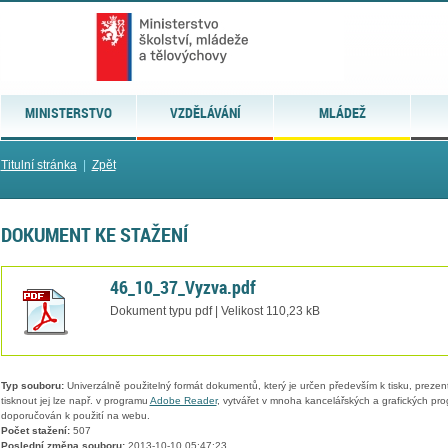
MINISTERSTVO
VZDĚLÁVÁNÍ
MLÁDEŽ
Titulní stránka
|
Zpět
DOKUMENT KE STAŽENÍ
46_10_37_Vyzva.pdf
Dokument typu pdf | Velikost 110,23 kB
Typ souboru:
Univerzálně použitelný formát dokumentů, který je určen především k tisku, prezen
tisknout jej lze např. v programu
Adobe Reader
, vytvářet v mnoha kancelářských a grafických pr
doporučován k použití na webu.
Počet stažení:
507
Poslední změna souboru:
2013-10-10 05:47:23