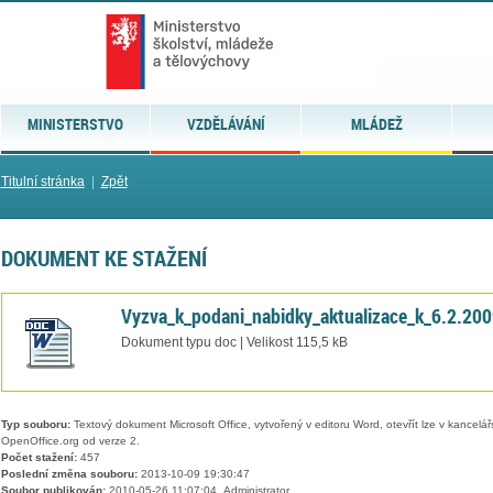
MINISTERSTVO
VZDĚLÁVÁNÍ
MLÁDEŽ
Titulní stránka
|
Zpět
DOKUMENT KE STAŽENÍ
Vyzva_k_podani_nabidky_aktualizace_k_6.2.200
Dokument typu doc | Velikost 115,5 kB
Typ souboru:
Textový dokument Microsoft Office, vytvořený v editoru Word, otevřít lze v kancelářs
OpenOffice.org od verze 2.
Počet stažení:
457
Poslední změna souboru:
2013-10-09 19:30:47
Soubor publikován:
2010-05-26 11:07:04, Administrator