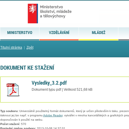
MINISTERSTVO
VZDĚLÁVÁNÍ
MLÁDEŽ
Titulní stránka
|
Zpět
DOKUMENT KE STAŽENÍ
Vysledky_3.2.pdf
Dokument typu pdf | Velikost 521,68 kB
Typ souboru:
Univerzálně použitelný formát dokumentů, který je určen především k tisku, prezen
tisknout jej lze např. v programu
Adobe Reader
, vytvářet v mnoha kancelářských a grafických pr
doporučován k použití na webu.
Počet stažení:
570
Poslední změna souboru:
2013-10-08 14:37:01