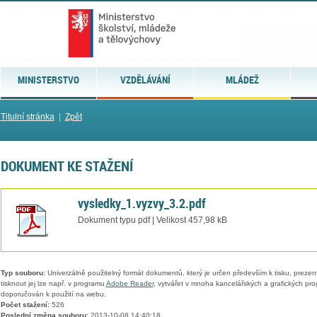
MINISTERSTVO
VZDĚLÁVÁNÍ
MLÁDEŽ
Titulní stránka
|
Zpět
DOKUMENT KE STAŽENÍ
vysledky_1.vyzvy_3.2.pdf
Dokument typu pdf | Velikost 457,98 kB
Typ souboru:
Univerzálně použitelný formát dokumentů, který je určen především k tisku, prezen
tisknout jej lze např. v programu
Adobe Reader
, vytvářet v mnoha kancelářských a grafických pr
doporučován k použití na webu.
Počet stažení:
526
Poslední změna souboru:
2013-10-08 14:40:18