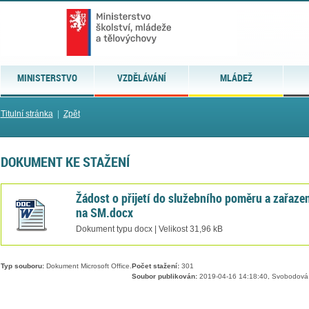
MINISTERSTVO
VZDĚLÁVÁNÍ
MLÁDEŽ
Titulní stránka
|
Zpět
DOKUMENT KE STAŽENÍ
Žádost o přijetí do služebního poměru a zařaze
na SM.docx
Dokument typu docx | Velikost 31,96 kB
Typ souboru:
Dokument Microsoft Office.
Počet stažení:
301
Soubor publikován:
2019-04-16 14:18:40, Svobodová