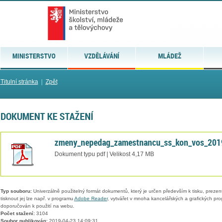
MINISTERSTVO
VZDĚLÁVÁNÍ
MLÁDEŽ
Titulní stránka
|
Zpět
DOKUMENT KE STAŽENÍ
zmeny_nepedag_zamestnancu_ss_kon_vos_201
Dokument typu pdf | Velikost 4,17 MB
Typ souboru:
Univerzálně použitelný formát dokumentů, který je určen především k tisku, prezen
tisknout jej lze např. v programu
Adobe Reader
, vytvářet v mnoha kancelářských a grafických pr
doporučován k použití na webu.
Počet stažení:
3104
Soubor publikován:
2019-04-23 14:09:31