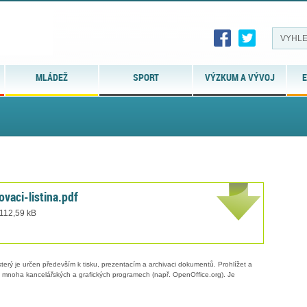
MLÁDEŽ
SPORT
VÝZKUM A VÝVOJ
E
vaci-listina.pdf
 112,59 kB
erý je určen především k tisku, prezentacím a archivaci dokumentů. Prohlížet a
 v mnoha kancelářských a grafických programech (např. OpenOffice.org). Je