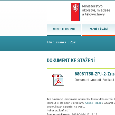
MINISTERSTVO
VZDĚLÁVÁNÍ
Titulní stránka
|
Zpět
DOKUMENT KE STAŽENÍ
68081758-ZPJ-2-Zrizo
Dokument typu pdf | Velikost
Typ souboru:
Univerzálně použitelný formát dokumentů, kt
tisknout jej lze např. v programu
Adobe Reader
, vytvářet
doporučován k použití na webu.
Počet stažení:
867
Soubor publikován:
2019-04-24 17:19:13