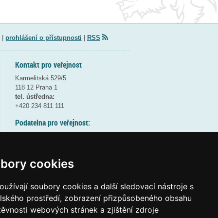
|
prohlášení o přístupnosti
|
RSS
Kontakt pro veřejnost
Karmelitská 529/5
118 12 Praha 1
tel. ústředna:
+420 234 811 111
Podatelna pro veřejnost:
pondělí a středa - 7:30-17:00
úterý a čtvrtek - 7:30-15:30
pátek - 7:30-14:00
bory cookies
8:30 - 9:30 - bezpečnostní přestávka
(více informací
ZDE
)
užívají soubory cookies a další sledovací nástroje s
elského prostředí, zobrazení přizpůsobeného obsahu
Elektronická podatelna:
těvnosti webových stránek a zjištění zdroje
posta@msmt
gov
cz