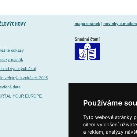
TĚLOVÝCHOVY
mapa stránek
|
novinky e-mailem
Snadné čtení
ležité odkazy
olský rejstřík
ehled vysokých škol
án veřejných zakázek 2026
evřená data
ORTÁL YOUR EUROPE
Používáme sou
Tyto webové stránky po
cílem vylepšení uživat
a reklam, analýzy návš