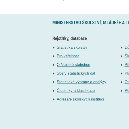
MINISTERSTVO ŠKOLSTVÍ, MLÁDEŽE A 
Rejstříky, databáze
Statistika školství
Dů
Pro veřejnost
Šk
O školské statistice
Př
Sběry statistických dat
Pl
Statistické výstupy a analýzy
Ot
Číselníky a klasifikace
P
Adresáře školských institucí