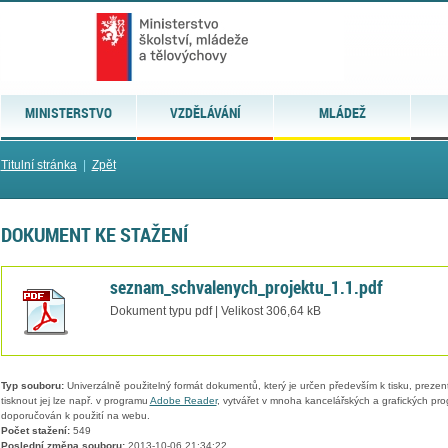
MINISTERSTVO
VZDĚLÁVÁNÍ
MLÁDEŽ
Titulní stránka
|
Zpět
DOKUMENT KE STAŽENÍ
seznam_schvalenych_projektu_1.1.pdf
Dokument typu pdf | Velikost 306,64 kB
Typ souboru:
Univerzálně použitelný formát dokumentů, který je určen především k tisku, prezen
tisknout jej lze např. v programu
Adobe Reader
, vytvářet v mnoha kancelářských a grafických pr
doporučován k použití na webu.
Počet stažení:
549
Poslední změna souboru:
2013-10-06 21:34:22