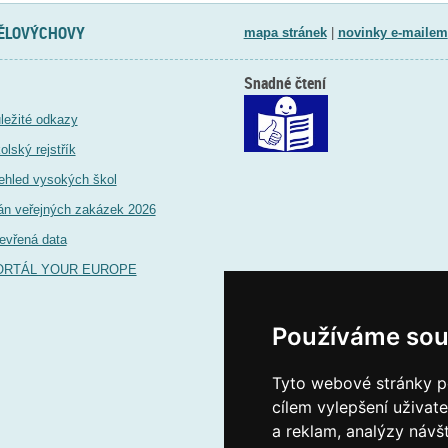
TĚLOVÝCHOVY
mapa stránek
|
novinky e-mailem
Snadné čtení
ležité odkazy
olský rejstřík
ehled vysokých škol
án veřejných zakázek 2026
evřená data
ORTÁL YOUR EUROPE
Používáme sou
Tyto webové stránky po
cílem vylepšení uživat
a reklam, analýzy návš