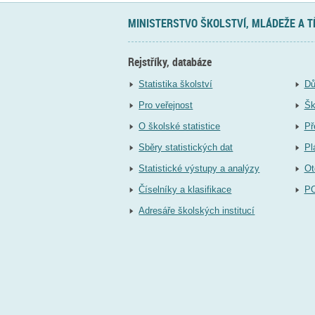
MINISTERSTVO ŠKOLSTVÍ, MLÁDEŽE A 
Rejstříky, databáze
Statistika školství
Dů
Pro veřejnost
Šk
O školské statistice
Př
Sběry statistických dat
Pl
Statistické výstupy a analýzy
Ot
Číselníky a klasifikace
P
Adresáře školských institucí