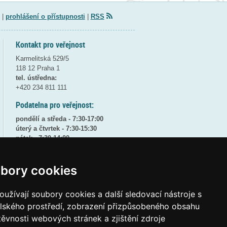
|
prohlášení o přístupnosti
|
RSS
Kontakt pro veřejnost
Karmelitská 529/5
118 12 Praha 1
tel. ústředna:
+420 234 811 111
Podatelna pro veřejnost:
pondělí a středa - 7:30-17:00
úterý a čtvrtek - 7:30-15:30
pátek - 7:30-14:00
8:30 - 9:30 - bezpečnostní přestávka
bory cookies
(více informací
ZDE
)
Elektronická podatelna:
užívají soubory cookies a další sledovací nástroje s
posta@msmt
gov
cz
elského prostředí, zobrazení přizpůsobeného obsahu
ID datové schránky:
vidaawt
těvnosti webových stránek a zjištění zdroje