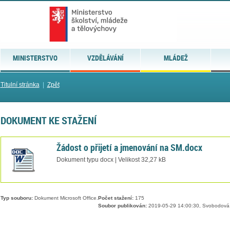
MINISTERSTVO
VZDĚLÁVÁNÍ
MLÁDEŽ
Titulní stránka
|
Zpět
DOKUMENT KE STAŽENÍ
Žádost o přijetí a jmenování na SM.docx
Dokument typu docx | Velikost 32,27 kB
Typ souboru:
Dokument Microsoft Office.
Počet stažení:
175
Soubor publikován:
2019-05-29 14:00:30, Svobodová