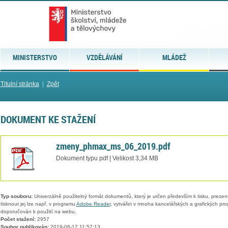
MINISTERSTVO
VZDĚLÁVÁNÍ
MLÁDEŽ
Titulní stránka
|
Zpět
DOKUMENT KE STAŽENÍ
zmeny_phmax_ms_06_2019.pdf
Dokument typu pdf | Velikost 3,34 MB
Typ souboru:
Univerzálně použitelný formát dokumentů, který je určen především k tisku, prezen
tisknout jej lze např. v programu
Adobe Reader
, vytvářet v mnoha kancelářských a grafických pr
doporučován k použití na webu.
Počet stažení:
2957
Soubor publikován:
2019-06-12 11:57:13