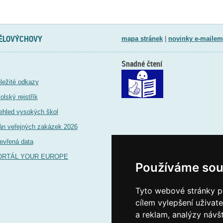
TĚLOVÝCHOVY
mapa stránek
|
novinky e-mailem
Snadné čtení
ležité odkazy
olský rejstřík
ehled vysokých škol
án veřejných zakázek 2026
evřená data
ORTÁL YOUR EUROPE
Používáme sou
Tyto webové stránky po
cílem vylepšení uživat
a reklam, analýzy návš