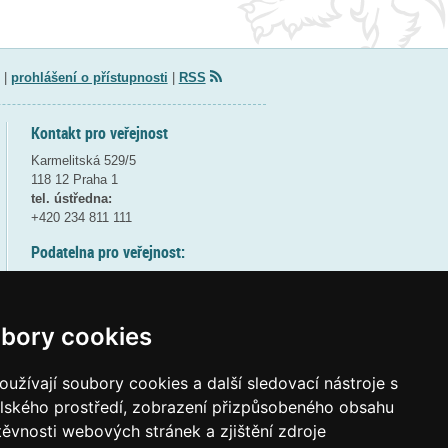
|
prohlášení o přístupnosti
|
RSS
Kontakt pro veřejnost
Karmelitská 529/5
118 12 Praha 1
tel. ústředna:
+420 234 811 111
Podatelna pro veřejnost:
pondělí a středa - 7:30-17:00
úterý a čtvrtek - 7:30-15:30
pátek - 7:30-14:00
bory cookies
8:30 - 9:30 - bezpečnostní přestávka
(více informací
ZDE
)
užívají soubory cookies a další sledovací nástroje s
elského prostředí, zobrazení přizpůsobeného obsahu
Elektronická podatelna:
těvnosti webových stránek a zjištění zdroje
posta@msmt
gov
cz