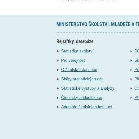
MINISTERSTVO ŠKOLSTVÍ, MLÁDEŽE A 
Rejstříky, databáze
Statistika školství
Dů
Pro veřejnost
Šk
O školské statistice
Př
Sběry statistických dat
Pl
Statistické výstupy a analýzy
Ot
Číselníky a klasifikace
P
Adresáře školských institucí