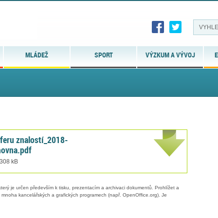
MLÁDEŽ
SPORT
VÝZKUM A VÝVOJ
E
sferu znalostí_2018-
hovna.pdf
 308 kB
erý je určen především k tisku, prezentacím a archivaci dokumentů. Prohlížet a
 v mnoha kancelářských a grafických programech (např. OpenOffice.org). Je