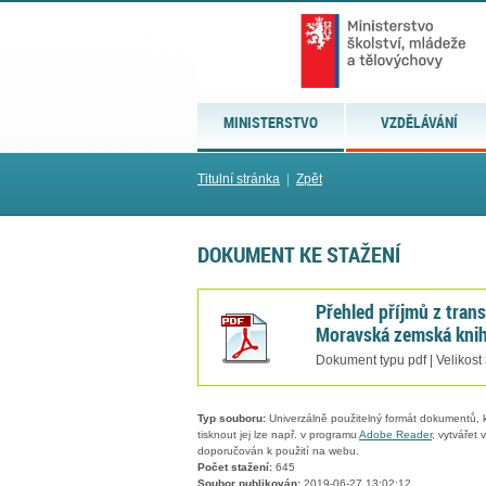
MINISTERSTVO
VZDĚLÁVÁNÍ
Titulní stránka
|
Zpět
DOKUMENT KE STAŽENÍ
Přehled příjmů z tran
Moravská zemská kni
Dokument typu pdf | Velikost
Typ souboru:
Univerzálně použitelný formát dokumentů, kt
tisknout jej lze např. v programu
Adobe Reader
, vytvářet
doporučován k použití na webu.
Počet stažení:
645
Soubor publikován:
2019-06-27 13:02:12