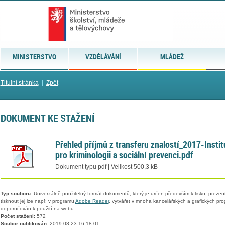
MINISTERSTVO
VZDĚLÁVÁNÍ
MLÁDEŽ
Titulní stránka
|
Zpět
DOKUMENT KE STAŽENÍ
Přehled příjmů z transferu znalostí_2017-Instit
pro kriminologii a sociální prevenci.pdf
Dokument typu pdf | Velikost 500,3 kB
Typ souboru:
Univerzálně použitelný formát dokumentů, který je určen především k tisku, prezen
tisknout jej lze např. v programu
Adobe Reader
, vytvářet v mnoha kancelářských a grafických pr
doporučován k použití na webu.
Počet stažení:
572
Soubor publikován:
2019-08-23 16:18:01